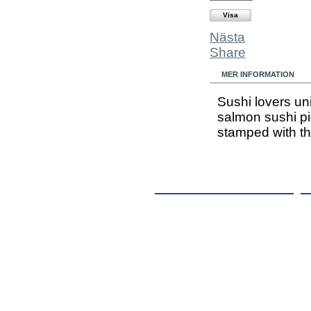
Visa
Nästa
Share
MER INFORMATION
Sushi lovers un
salmon sushi pi
stamped with th
Sitemap
Home
Kontakta oss
Powered by Prestashop™
Sitemap
www.prestashop.com