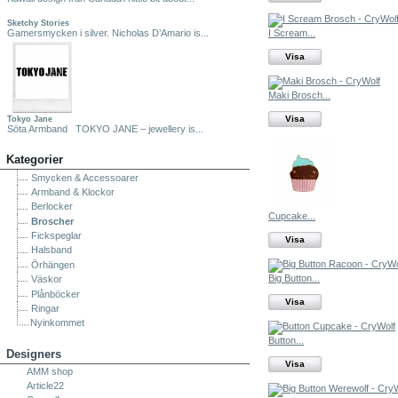
Sketchy Stories
I Scream...
Gamersmycken i silver. Nicholas D’Amario is...
Visa
Maki Brosch...
Visa
Tokyo Jane
Söta Armband TOKYO JANE – jewellery is...
Kategorier
Smycken & Accessoarer
Armband & Klockor
Berlocker
Cupcake...
Broscher
Fickspeglar
Visa
Halsband
Örhängen
Big Button...
Väskor
Plånböcker
Visa
Ringar
Nyinkommet
Button...
Designers
Visa
AMM shop
Article22