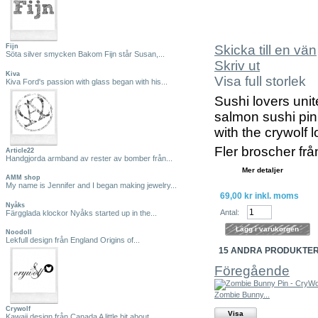
Skicka till en vän
Fijn
Söta silver smycken Bakom Fijn står Susan,...
Skriv ut
Kiva
Visa full storlek
Kiva Ford's passion with glass began with his...
Sushi lovers uni
salmon sushi pin
with the crywolf 
Fler broscher fr
Article22
Handgjorda armband av rester av bomber från...
Mer detaljer
AMM shop
My name is Jennifer and I began making jewelry...
69,00 kr
inkl. moms
Nyåks
Antal:
Färgglada klockor Nyåks started up in the...
Noodoll
Lekfull design från England Origins of...
15 ANDRA PRODUKTER
Föregående
Zombie Bunny...
Crywolf
Visa
Kawaii design från Canada A little bit about...