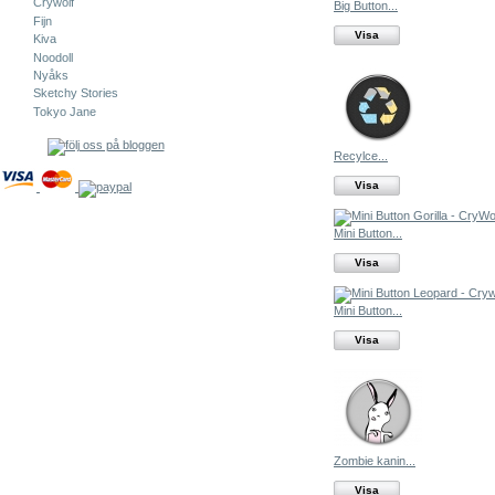
Crywolf
Big Button...
Fijn
Visa
Kiva
Noodoll
Nyåks
Sketchy Stories
Tokyo Jane
Recylce...
Visa
Mini Button...
Visa
Mini Button...
Visa
Zombie kanin...
Visa