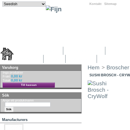
Kontakt
|
Sitemap
|
Smycken & Accessoarer
Armband & Klockor
Berlocker
Plånböcker
Ringar
Nyinkommet
Hem
>
Broscher
Varukorg
Inga produkter
SUSHI BROSCH - CRY
0,00 kr
Frakt
0,00 kr
Totalt
Till kassan
Sök
Ange ett produktnamn
Manufacturers