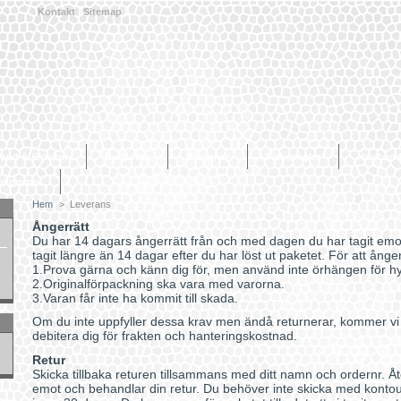
Kontakt
|
Sitemap
|
and & Klockor
Berlocker
Broscher
Fickspeglar
Halsban
inkommet
Hem
>
Leverans
Ångerrätt
Du har 14 dagars ångerrätt från och med dagen du har tagit emot
tagit längre än 14 dagar efter du har löst ut paketet. För att ånge
1.Prova gärna och känn dig för, men använd inte örhängen för h
2.Originalförpackning ska vara med varorna.
3.Varan får inte ha kommit till skada.
Om du inte uppfyller dessa krav men ändå returnerar, kommer vi att
debitera dig för frakten och hanteringskostnad.
Retur
Skicka tillbaka returen tillsammans med ditt namn och ordernr. Åt
emot och behandlar din retur. Du behöver inte skicka med kontou