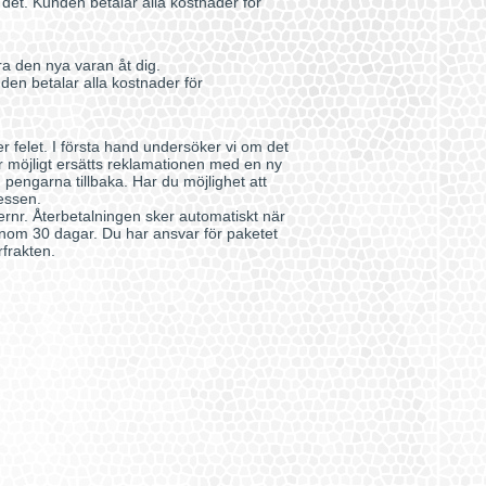
t det. Kunden betalar alla kostnader för
ra den nya varan åt dig.
den betalar alla kostnader för
r felet. I första hand undersöker vi om det
 är möjligt ersätts reklamationen med en ny
du pengarna tillbaka. Har du möjlighet att
essen.
rnr. Återbetalningen sker automatiskt när
 inom 30 dagar. Du har ansvar för paketet
rfrakten.