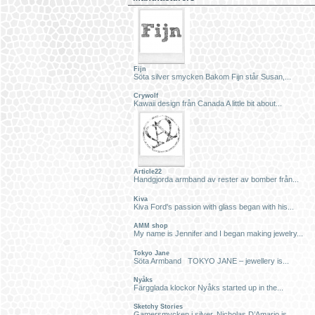
Fijn
Söta silver smycken Bakom Fijn står Susan,...
Crywolf
Kawaii design från Canada A little bit about...
Article22
Handgjorda armband av rester av bomber från...
Kiva
Kiva Ford's passion with glass began with his...
AMM shop
My name is Jennifer and I began making jewelry...
Tokyo Jane
Söta Armband TOKYO JANE – jewellery is...
Nyåks
Färgglada klockor Nyåks started up in the...
Sketchy Stories
Gamersmycken i silver. Nicholas D’Amario is...