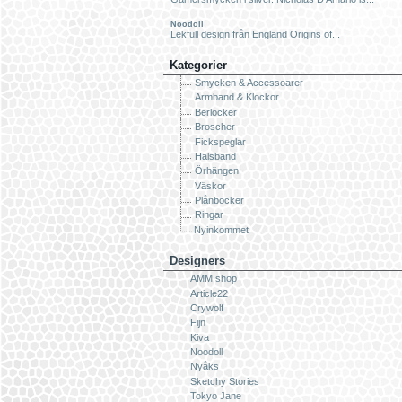
Noodoll
Lekfull design från England Origins of...
Kategorier
Smycken & Accessoarer
Armband & Klockor
Berlocker
Broscher
Fickspeglar
Halsband
Örhängen
Väskor
Plånböcker
Ringar
Nyinkommet
Designers
AMM shop
Article22
Crywolf
Fijn
Kiva
Noodoll
Nyåks
Sketchy Stories
Tokyo Jane