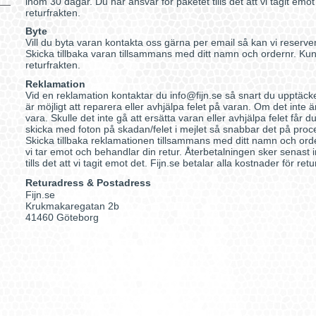
inom 30 dagar. Du har ansvar för paketet tills det att vi tagit emo
returfrakten.
Byte
Vill du byta varan kontakta oss gärna per email så kan vi reserve
Skicka tillbaka varan tillsammans med ditt namn och ordernr. Kun
returfrakten.
Reklamation
Vid en reklamation kontaktar du info@fijn.se så snart du upptäcke
är möjligt att reparera eller avhjälpa felet på varan. Om det inte
vara. Skulle det inte gå att ersätta varan eller avhjälpa felet får 
skicka med foton på skadan/felet i mejlet så snabbar det på proc
Skicka tillbaka reklamationen tillsammans med ditt namn och orde
vi tar emot och behandlar din retur. Återbetalningen sker senast
tills det att vi tagit emot det. Fijn.se betalar alla kostnader för retu
Returadress & Postadress
Fijn.se
Krukmakaregatan 2b
41460 Göteborg