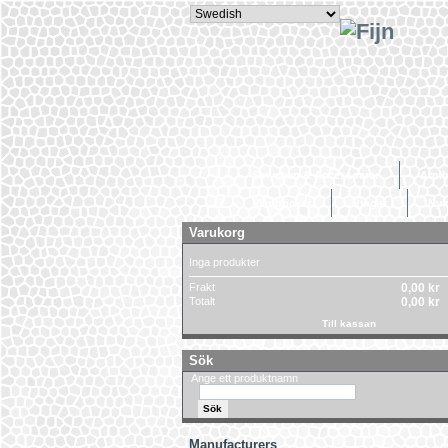
Smycken & Accessoarer
Armb
Plånböcker
Ringar
Ny
Varukorg
Inga produkter
Frakt
0,00 kr
Totalt
0,00 kr
Till kassan
Sök
Ange ett produktnamn
Manufacturers