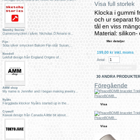
Visa full storlek
Klocka i gummi 
och ur separat f
tål en viss mäng
Sketchy Stories
Material: silikon
Gamersmycken i silver. Nicholas D’Amario is...
Mer detaljer
Fijn
Söta silver smycken Bakom Fijn står Susan,...
199,00 kr
inkl. moms
Noodoll
Lekfull design från England Origins of...
Antal:
30 ANDRA PRODUKTER
Föregående
AMM shop
My name is Jennifer and I began making jewelry...
PeaceBOMB...
Nyåks
Färgglada klockor Nyåks started up in the...
Visa
Crywolf
Kawaii design från Canada A little bit about...
PeaceBOMB...
Visa