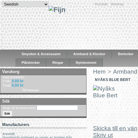
Kontakt
|
Sitemap
|
Smycken & Accessoarer
Armband & Klockor
Berlocker
Plånböcker
Ringar
Nyinkommet
Hem
>
Armband 
Varukorg
Inga produkter
NYÅKS BLUE BERT
0,00 kr
Frakt
0,00 kr
Totalt
Till kassan
Sök
Ange ett produktnamn
Manufacturers
Skicka till en vän
Skriv ut
Article22
Handgjorda armband av rester av bomber från...