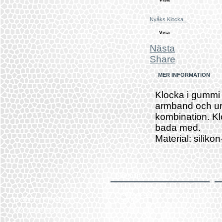
Nyåks Klocka...
Visa
Nästa
Share
MER INFORMATION
Klocka i gummi
armband och ur 
kombination. Kl
bada med.
Material: siliko
Sitemap
Home
Kontakta oss
Powered by Prestashop™
Sitemap
www.prestashop.com