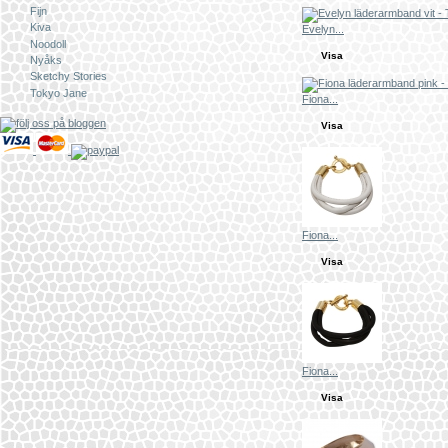
Fijn
Kiva
Evelyn...
Noodoll
Visa
Nyåks
Sketchy Stories
Tokyo Jane
Fiona...
Visa
Fiona...
Visa
Fiona...
Visa