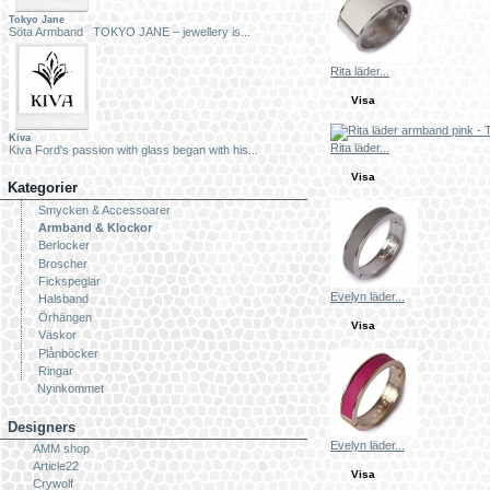
Tokyo Jane
Söta Armband TOKYO JANE – jewellery is...
Rita läder...
Visa
Kiva
Rita läder...
Kiva Ford's passion with glass began with his...
Visa
Kategorier
Smycken & Accessoarer
Armband & Klockor
Berlocker
Broscher
Fickspeglar
Evelyn läder...
Halsband
Örhängen
Visa
Väskor
Plånböcker
Ringar
Nyinkommet
Designers
Evelyn läder...
AMM shop
Article22
Visa
Crywolf