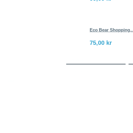
Eco Bear Shopping..
75,00 kr
Sitemap
Home
Kontakta oss
Powered by Prestashop™
Sitemap
www.prestashop.com