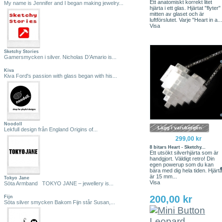
Ett anatomiskt korrekt litet
My name is Jennifer and I began making jewelry...
hjärta i ett glas. Hjärtat "flyter" 
mitten av glaset och är
luftförslutet. Varje "Heart in a...
Visa
Sketchy Stories
Gamersmycken i silver. Nicholas D’Amario is...
Kiva
Kiva Ford's passion with glass began with his...
Noodoll
Lägg i varukorgen
Lekfull design från England Origins of...
299,00 kr
8 bitars Heart - Sketchy...
Ett utsökt silverhjärta som är
handgjort. Väldigt retro! Din
egen powerup som du kan
bära med dig hela tiden. Hjärta
är 15 mm...
Tokyo Jane
Visa
Söta Armband TOKYO JANE – jewellery is...
200,00 kr
Fijn
Söta silver smycken Bakom Fijn står Susan,...