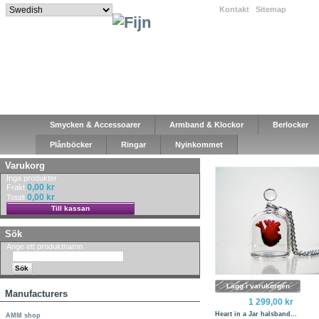
Kontakt
|
Sitemap
|
Smycken & Accessoarer
Armband & Klockor
Berlocker
Plånböcker
Ringar
Nyinkommet
Varukorg
Inga produkter
0,00 kr
Frakt
0,00 kr
Totalt
Till kassan
Sök
Ange ett produktnamn
Lägg i varukorgen
Manufacturers
1 299,00 kr
Heart in a Jar halsband...
AMM shop