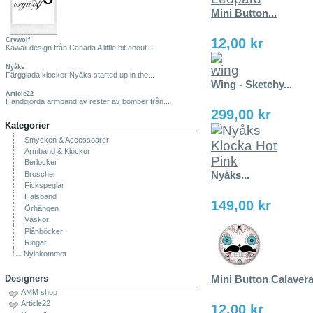
Mini Button...
12,00 kr
Crywolf
Kawaii design från Canada A little bit about...
Nyåks
Färgglada klockor Nyåks started up in the...
Wing - Sketchy...
Article22
Handgjorda armband av rester av bomber från...
299,00 kr
Kategorier
Smycken & Accessoarer
Armband & Klockor
Berlocker
Nyåks...
Broscher
Fickspeglar
Halsband
149,00 kr
Örhängen
Väskor
Plånböcker
Ringar
Nyinkommet
Designers
Mini Button Calaver
AMM shop
Article22
12,00 kr