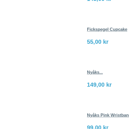
Fickspegel Cupcake
55,00 kr
Nyåks...
149,00 kr
Nyåks Pink Wristba
99,00 kr