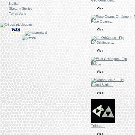
Geo Örhängen...
Nyåks
Visa
Sketchy Stories
Tokyo Jane
Rose Quarts...
Visa
Löf Örhängen...
Visa
Eklöf...
Visa
Round Sticks...
Visa
Triforce...
Visa