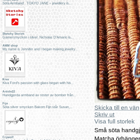
Söta Armband TOKYO JANE – jewellery is...
Sketchy Stories
Gamersmycken i silver. Nicholas D’Amario is...
AMM shop
My name is Jennifer and I began making jewelry...
Kiva
Kiva Ford's passion with glass began with his...
Article22
Handgjorda armband av rester av bomber från...
Fijn
Skicka till en vän
Söta silver smycken Bakom Fijn står Susan,...
Skriv ut
Visa full storlek
Små söta handgjo
Matcha örhängen
Crywolf