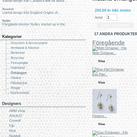
Kawaii design från Canada A little bit about...
Noodoll
200,00 kr
inkl. moms
Lekfull design från England Origins of...
Antal:
Nyåks
Färgglada klockor Nyåks started up in the...
17 ANDRA PRODUKTER
Kategorier
Föregående
Smycken & Accessoarer
Armband & Klockor
Berlocker
Moln Örhänge...
Broscher
Visa
Fickspeglar
Halsband
Örhängen
Ego Pärl...
Väskor
Visa
Plånböcker
Ringar
Nyinkommet
Designers
AMM shop
Article22
Flowers...
Crywolf
Visa
Fijn
Kiva
Noodoll