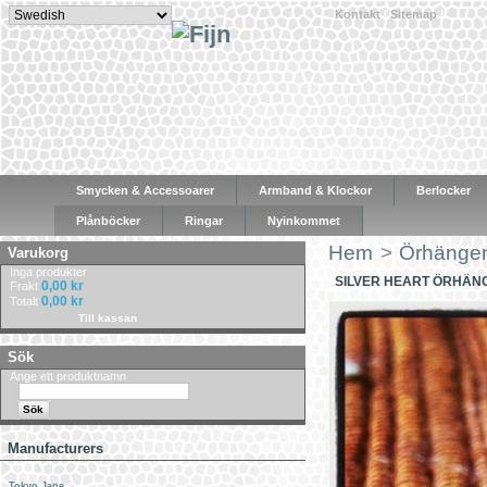
Kontakt
|
Sitemap
|
Smycken & Accessoarer
Armband & Klockor
Berlocker
Plånböcker
Ringar
Nyinkommet
Hem
>
Örhänge
Varukorg
Inga produkter
SILVER HEART ÖRHÄNG
0,00 kr
Frakt
0,00 kr
Totalt
Till kassan
Sök
Ange ett produktnamn
Manufacturers
Tokyo Jane