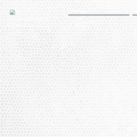
Sitemap
Home
Powered by Prestashop™
Kontakta oss
www.prestashop.com
Sitemap